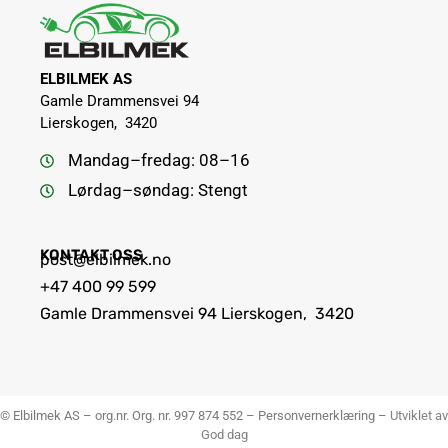
ELBILMEK AS
Gamle Drammensvei 94
Lierskogen,
3420
Mandag–fredag: 08–16
Lørdag–søndag: Stengt
KONTAKT OSS
post@elbilmek.no
+47 400 99 599
Gamle Drammensvei 94 Lierskogen, 3420
© Elbilmek AS – org.nr. Org. nr. 997 874 552 –
Personvernerklæring
–
Utviklet av
God dag